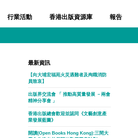
行業活動
香港出版資源庫
報告
最新資訊
【向大埔宏福苑火災遇難者及殉職消防
員致哀】
出版界交流會 「 推動高質量發展 －兩會
精神分享會 」
香港出版總會歡迎並認同《文藝創意產
業發展藍圖》
開讀(Open Books Hong Kong):三間大