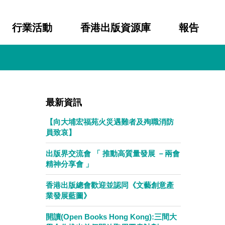
行業活動
香港出版資源庫
報告
最新資訊
【向大埔宏福苑火災遇難者及殉職消防
員致哀】
出版界交流會 「 推動高質量發展 －兩會
精神分享會 」
香港出版總會歡迎並認同《文藝創意產
業發展藍圖》
開讀(Open Books Hong Kong):三間大