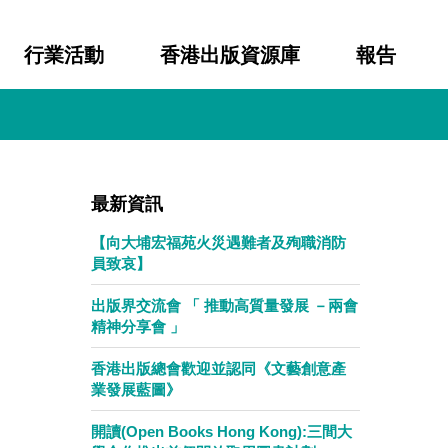
行業活動
香港出版資源庫
報告
最新資訊
【向大埔宏福苑火災遇難者及殉職消防
員致哀】
出版界交流會 「 推動高質量發展 －兩會
精神分享會 」
香港出版總會歡迎並認同《文藝創意產
業發展藍圖》
開讀(Open Books Hong Kong):三間大