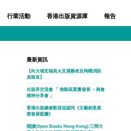
行業活動
香港出版資源庫
報告
最新資訊
【向大埔宏福苑火災遇難者及殉職消防
員致哀】
出版界交流會 「 推動高質量發展 －兩會
精神分享會 」
香港出版總會歡迎並認同《文藝創意產
業發展藍圖》
開讀(Open Books Hong Kong):三間大