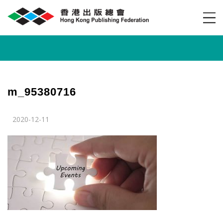
m_95380716
2020-12-11