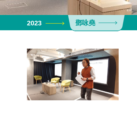
鄧咏堯
2023