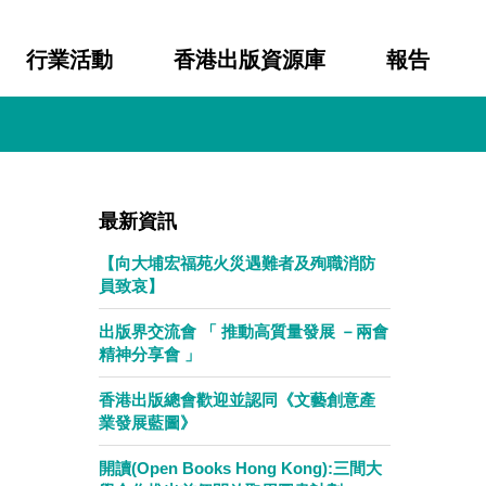
行業活動
香港出版資源庫
報告
最新資訊
【向大埔宏福苑火災遇難者及殉職消防
員致哀】
出版界交流會 「 推動高質量發展 －兩會
精神分享會 」
香港出版總會歡迎並認同《文藝創意產
業發展藍圖》
開讀(Open Books Hong Kong):三間大